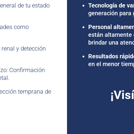
eneral de tu estado
Tecnología de va
generación para g
dades como
Personal altamen
están altamente 
brindar una aten
 renal y detección
Resultados rápid
en el menor tiem
zo: Confirmación
tal.
tección temprana de
¡Vis