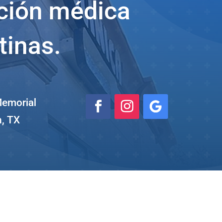
nción médica
tinas.
emorial
n, TX