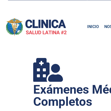
INICIO
NO

Exámenes Mé
Completos