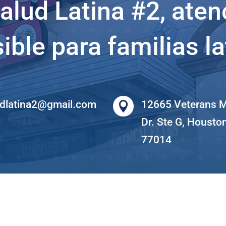
Salud Latina #2, ate
ible para familias la
udlatina2@gmail.com
12665 Veterans M

Dr. Ste G, Housto
77014