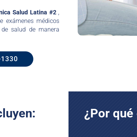
ínica Salud Latina #2
,
de exámenes médicos
a de salud de manera
3-1330
luyen:
¿Por qué 