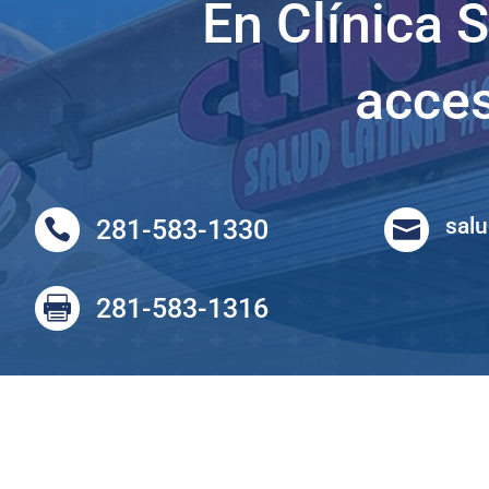
En Clínica 
acces
sal
281-583-1330


281-583-1316
